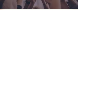
Musik verbindet!
Und du kannst dabei sein!
Unsere Tenorhörner sind mehr als nur
ein Teil des Orchesters – hier entstehen
Freundschaften, Teamgeist und ganz
besondere musikalische Momente.
Melde dich gerne über unser
Kontaktformular oder komm einfach mal
zum Schnuppern vorbei!
Kontaktformular