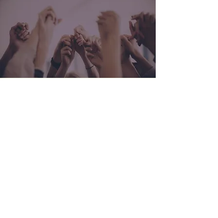
Musik verbindet!
Und du kannst dabei sein!
Unsere Schlagzeugspieler:innen sind
mehr als nur ein Teil des Orchesters –
hier entstehen Freundschaften,
Teamgeist und ganz besondere
musikalische Momente.
Melde dich gerne über unser